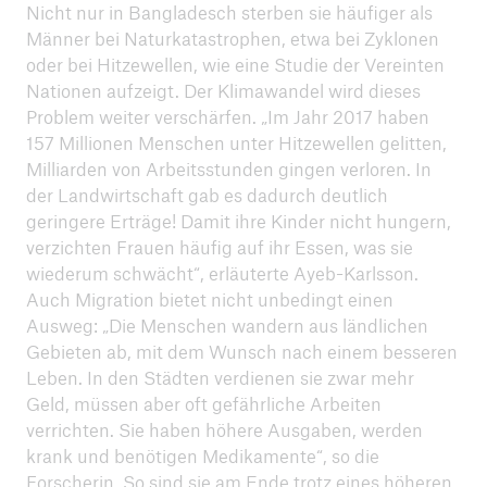
Nicht nur in Bangladesch sterben sie häufiger als
April 2019: Riesterflop, Hartz IV und Kinderarmut
Männer bei Naturkatastrophen, etwa bei Zyklonen
– Wohin steuert Deutschland? Wohin treibt die
oder bei Hitzewellen, wie eine Studie der Vereinten
EU?
Nationen aufzeigt. Der Klimawandel wird dieses
Problem weiter verschärfen. „Im Jahr 2017 haben
März 2019: Win-win für alle – Unternehmerisch
157 Millionen Menschen unter Hitzewellen gelitten,
die Kluft überwinden
Milliarden von Arbeitsstunden gingen verloren. In
der Landwirtschaft gab es dadurch deutlich
Februar 2019: Armutsfallen – Wenn Risiko Armut
geringere Erträge! Damit ihre Kinder nicht hungern,
verstärkt und Armut Menschen im Risiko hält
verzichten Frauen häufig auf ihr Essen, was sie
wiederum schwächt“, erläuterte Ayeb-Karlsson.
Januar 2019: Armut Global – Die Welt in der
Auch Migration bietet nicht unbedingt einen
Armutsfalle?
Ausweg: „Die Menschen wandern aus ländlichen
2019 Dialogforum spezial Hochschule München
Gebieten ab, mit dem Wunsch nach einem besseren
Leben. In den Städten verdienen sie zwar mehr
Geld, müssen aber oft gefährliche Arbeiten
verrichten. Sie haben höhere Ausgaben, werden
krank und benötigen Medikamente“, so die
Forscherin. So sind sie am Ende trotz eines höheren