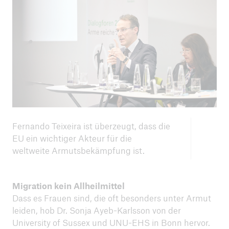
Navigation schließen oder Escape-Taste drücken
Suche öff
Home
Klimaschutz
Fernando Teixeira ist überzeugt, dass die
EU ein wichtiger Akteur für die
Archiv
weltweite Armutsbekämpfung ist.
Dialogforen 2019
Migration kein Allheilmittel
Seite öffnen
Dass es Frauen sind, die oft besonders unter Armut
Mai 2019: Arm in der reichen Stadt – „Über“-
leiden, hob Dr. Sonja Ayeb-Karlsson von der
Leben in München
University of Sussex und UNU-EHS in Bonn hervor.