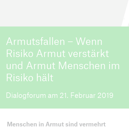
© Munich Re Foundation
ICII 2026
Über die Konferenz
Armutsfallen – Wenn
Risiko Armut verstärkt
und Armut Menschen im
Risiko hält
Dialogforum am 21. Februar 2019
Menschen in Armut sind vermehrt