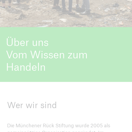
© Paul Desanker
ICII 2026
Über die Konferenz
Über uns
Vom Wissen zum
Handeln
Wer wir sind
Die Münchener Rück Stiftung wurde 2005 als