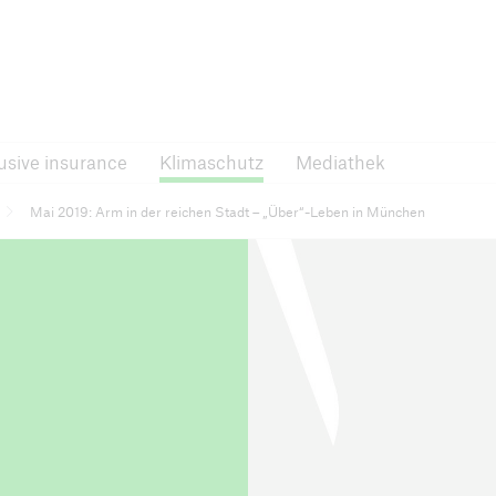
Inclusive insurance
Klimaschutz
Mediat
usive insurance
Klimaschutz
Mediathek
ren
RISK Award
Mai 2019: Arm in der reichen Stadt – „Über“-Leben in München
 Ankündigungen und
News, Ausschreibungen
hte
und mehr
nsurance