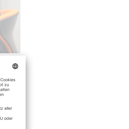
temmen
a
ittliche