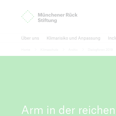
Münchener Rück Stiftung
Über uns
Klimarisiko und Anpassung
Über uns
Klimarisiko und Anpassung
Incl
Inclusive Insurance
Dialogfo
Home
Klimaschutz
Archiv
Dialogforen 2019
International Conference on
News,
Inclusive Insurance
Beric
Inclusive Insurance
International Conference on Inclusive I
Arm in der reichen