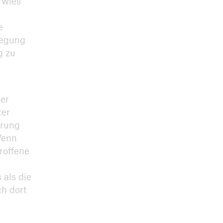
rwies
e
wegung
g zu
er
ter
örung
Wenn
roffene
 als die
ch dort