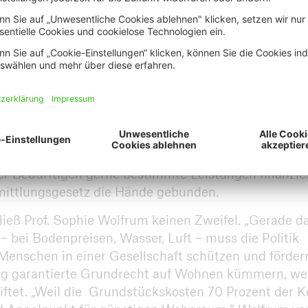
waren es einmal etwa 20 Prozent. Um bezahlbaren
iel wie noch nie – oft auch gegen den Widerstand i
nen neuen Mietspiegel in Auftrag gegeben, der alle
ndsmieten, berücksichtigt und nicht wie bisher nur 
f die Bundespolitik in Berlin zu nehmen. „Man sollte
e Sozialbindung von Eigentum reden“, forderte er. 
e derzeit gegen null. Um dem Armutsrisiko durch Ki
er Bedürftigen gerne bestimmte Leistungen finanzie
mittlungsgesetz die Hände gebunden.
an ließ Prof. Sophie Wolfrum keinen Zweifel. „Gerade d
 bei Bodenpreisen, Wasser, Luft – muss die Politik
Menschen in einer Gesellschaft schützen und fördern
g garantierte Grundrecht auf Wohnen kümmern, wei
riftet. „Weil die Grundstückskosten 70 Prozent der 