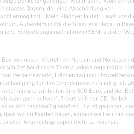
d Angelpunkt für günstigen Wohnraum.“ Wolfrum ve
Freistaates Bayern, der eine Abschöpfung von
hl ermöglicht. „Mein Plädoyer lautet: Lasst uns di
lfrum. Außerdem sollte die Stadt alle Hebel in Be
bauliche Entwicklungsmaßnahmen (SEM) auf den We
Bau von neuen Vierteln im Norden und Nordosten d
er schlägt bei diesem Thema jedoch regelmäßig har
 von Verkehrsinfarkt, Flächenfraß und Umweltzerst
tschädigung für ihre Grundstücke zu niedrig ist. „
meter hat und wir bieten ihm 300 Euro, und der Bet
ich dann auch schwer“, ärgert sich der OB. Selbst
 er sich regelmäßig anhören. „Es ist gelungen, uns
e, dass wir im Norden bauen, einfach weil wir nur no
h, es allen Anspruchsgruppen recht zu machen.