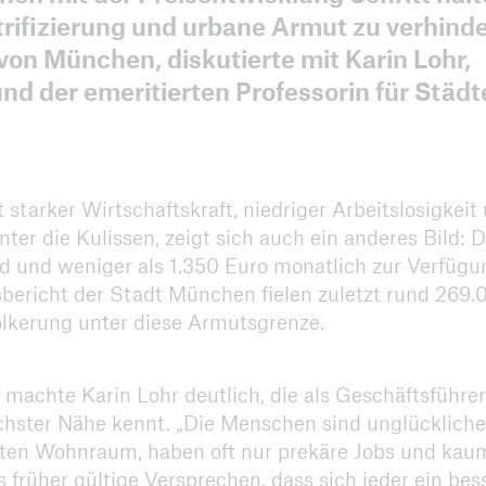
iv
ntrifizierung und urbane Armut zu verhind
von München, diskutierte mit Karin Lohr,
und der emeritierten Professorin für Städ
starker Wirtschaftskraft, niedriger Arbeitslosigkeit
er die Kulissen, zeigt sich auch ein anderes Bild: D
nd und weniger als 1.350 Euro monatlich zur Verfügu
tsbericht der Stadt München fielen zuletzt rund 269.
ölkerung unter diese Armutsgrenze.
 machte Karin Lohr deutlich, die als Geschäftsführer
hster Nähe kennt. „Die Menschen sind unglückliche
echten Wohnraum, haben oft nur prekäre Jobs und kau
 früher gültige Versprechen, dass sich jeder ein bes