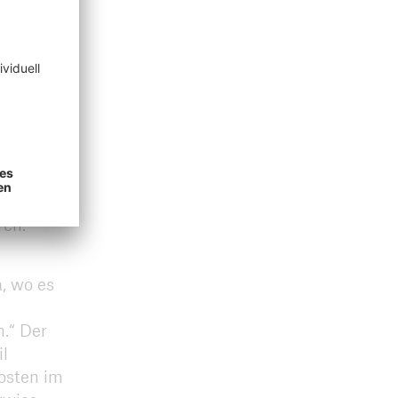
n der
die
 eine
Doch die
nder
ren.
a, wo es
.“ Der
l
Kosten im