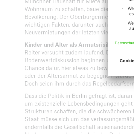
Münchner Haushalt für Miete aus, früher 
Wohnraum zu schaffen, baue die Stadt so v
Bevölkerung. Der Oberbürgermeister hat ei
wichtigen Fakten, darunter auch die Besta
Neuvermietungen der letzten vier Jahre.
Kinder und Alter als Armutsrisiko
Reiter versucht zudem laufend, Einfluss au
Bodenwertdiskussion beginnen und über di
Chance dafür, hier etwas zu bewegen, geh
oder der Altersarmut zu begegnen, würde 
Doch seien ihm durch das Regelbedarfser
Dass die Politik in Berlin gefragt ist, dar
um existenzielle Lebensbedingungen geht –
Strukturen schaffen, die die schwächeren 
Staat müsse sich um das verfassungsmäßi
andernfalls die Gesellschaft auseinanderd