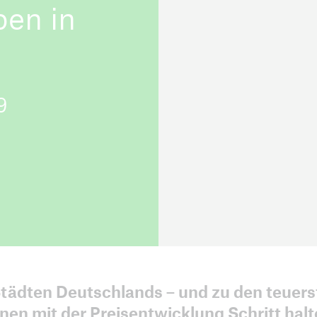
ben in
ICII 2025
ICII 2
9
Zusammenfassung
Zus
tädten Deutschlands – und zu den teuers
önnen mit der Preisentwicklung Schritt halt