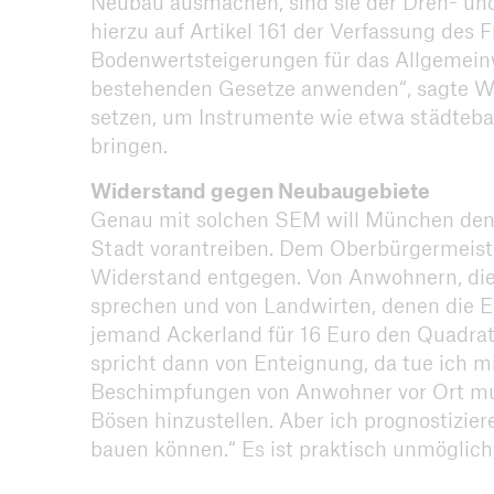
Neubau ausmachen, sind sie der Dreh- un
hierzu auf Artikel 161 der Verfassung des 
Bodenwertsteigerungen für das Allgemeinwo
bestehenden Gesetze anwenden“, sagte Wo
setzen, um Instrumente wie etwa städte
bringen.
Widerstand gegen Neubaugebiete
Genau mit solchen SEM will München den 
Stadt vorantreiben. Dem Oberbürgermeist
Widerstand entgegen. Von Anwohnern, die
sprechen und von Landwirten, denen die En
jemand Ackerland für 16 Euro den Quadrat
spricht dann von Enteignung, da tue ich m
Beschimpfungen von Anwohner vor Ort muss
Bösen hinzustellen. Aber ich prognostizier
bauen können.“ Es ist praktisch unmöglic