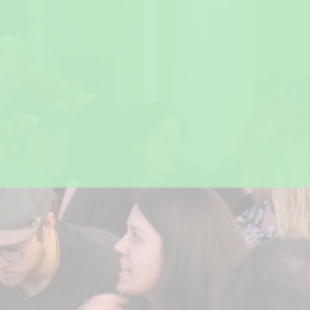
Projektpartner
M:UniverCity