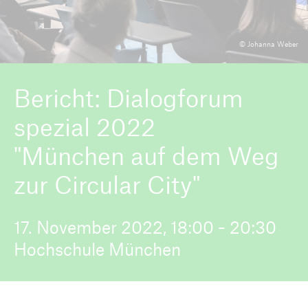
© Johanna Weber
ICII 2026
Über die Konferenz
Bericht: Dialogforum
spezial 2022
"München auf dem Weg
zur Circular City"
17. November 2022, 18:00 - 20:30
Hochschule München