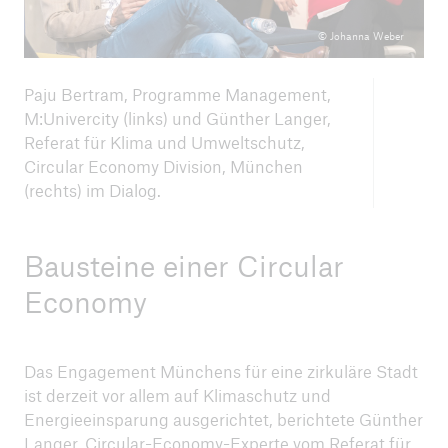
© Johanna Weber
Paju Bertram, Programme Management,
M:Univercity (links) und Günther Langer,
Navigation schließen oder Escape-Taste drücken
Suche öff
Referat für Klima und Umweltschutz,
Home
Circular Economy Division, München
(rechts) im Dialog.
Klimaschutz
Bausteine einer Circular
Archiv
Economy
Dialogforen 2022
Seite öffnen
Das Engagement Münchens für eine zirkuläre Stadt
ist derzeit vor allem auf Klimaschutz und
Dialogforen 2022 - Positionen
Energieeinsparung ausgerichtet, berichtete Günther
Langer, Circular-Economy-Experte vom Referat für