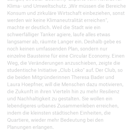
Januar 2022: "Klimaschutz und soziale
Klima- und Umweltschutz. „Wir müssen die Bereiche
Gerechtigkeit - wer trägt die Verantwortung?"
Konsum und zirkuläre Wirtschaft einbeziehen, sonst
werden wir keine Klimaneutralität erreichen“,
Februar 2022: "Green Economy - Klimaschutz als
machte er deutlich. Weil die Stadt wie ein
Geschäftsmodell"
schwerfälliger Tanker agiere, laufe alles etwas
März 2022: "Energiewende 2.0 - Neue Impulse
langsamer ab, räumte Langer ein. Deshalb gebe es
für ein gesundes Klima"
noch keinen umfassenden Plan, sondern nur
einzelne Bausteine für eine Circular Economy. Einen
April 2022: "Licht aus, Heizung runter, rauf aufs
Weg, die Veränderungen anzuschieben, zeigte die
Rad - Was ist Dein Beitrag zum Klimaschutz?"
studentische Initiative „Club Loko“ auf. Der Club, so
die beiden Mitgründerinnen Theresa Bader und
Mai 2022: "Nicht über 2 Grad Erderwärmung -
Laura Hoepfner, will die Menschen dazu motivieren,
Aber wie?"
die Zukunft in ihren Vierteln hin zu mehr Resilienz
und Nachhaltigkeit zu gestalten. Sie wollen ein
Juni 2022: "Kommunal klimaneutral - Städte als
lebendigeres urbanes Zusammenleben erreichen,
Vorreiter im Klimaschutz"
indem die kleinsten städtischen Einheiten, die
Quartiere, wieder mehr Bedeutung bei den
November 2022: München auf dem Weg zur
Planungen erlangen.
Circular City