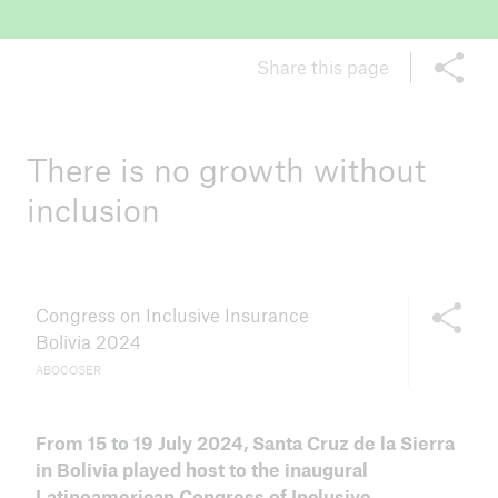
ICII 2025
Share this page
Summary
There is no growth without
inclusion
Share this
Congress on Inclusive Insurance
Bolivia 2024
ABOCOSER
From 15 to 19 July 2024, Santa Cruz de la Sierra
in Bolivia played host to the inaugural
Latinoamerican Congress of Inclusive