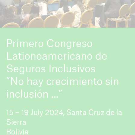
© Dirk Reinhard
ICII 2026
About the conference
Primero Congreso
Lationoamericano de
Seguros Inclusivos
“No hay crecimiento sin
inclusión ...”
15 – 19 July 2024, Santa Cruz de la
Sierra
Bolivia