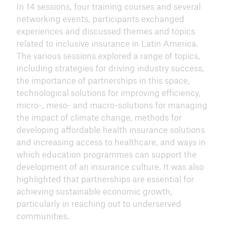
In 14 sessions, four training courses and several
networking events, participants exchanged
experiences and discussed themes and topics
related to inclusive insurance in Latin America.
The various sessions explored a range of topics,
close navigation or press Escape key
open sear
including strategies for driving industry success,
the importance of partnerships in this space,
Home
technological solutions for improving efficiency,
micro-, meso- and macro-solutions for managing
the impact of climate change, methods for
About us
developing affordable health insurance solutions
and increasing access to healthcare, and ways in
Climate risk and adaptation
which education programmes can support the
development of an insurance culture. It was also
Inclusive insurance
highlighted that partnerships are essential for
Climate change mitigation
achieving sustainable economic growth,
particularly in reaching out to underserved
Media centre
communities.